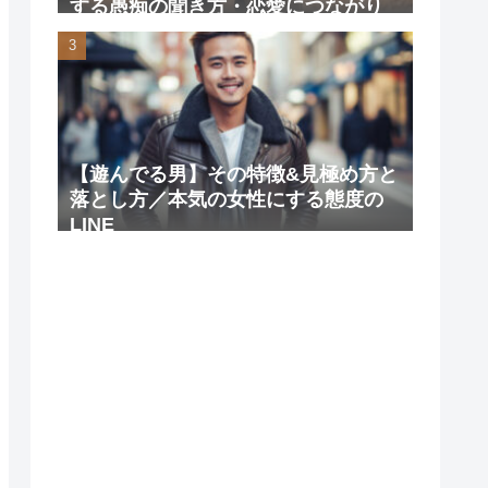
する愚痴の聞き方・恋愛につながり
やすい理由
【遊んでる男】その特徴&見極め方と
落とし方／本気の女性にする態度の
LINE