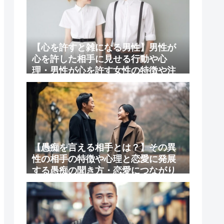
【心を許すと雑になる男性】男性が
心を許した相手に見せる行動や心
理・男性が心を許す女性の特徴や注
意点
【愚痴を言える相手とは？】その異
性の相手の特徴や心理と恋愛に発展
する愚痴の聞き方・恋愛につながり
やすい理由