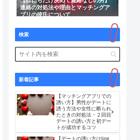
【日にちだけ決めて連絡なしの男】
連絡の対処法や理由とマッチングア
プリの彼氏について
検索
新着記事
【マッチングアプリでの
誘い方】男性がデートに
誘う方法や女性に断られ
たときの対処法・２回目
デートの誘い方と初デー
トが成功するコツ
【デートの誘い方はline