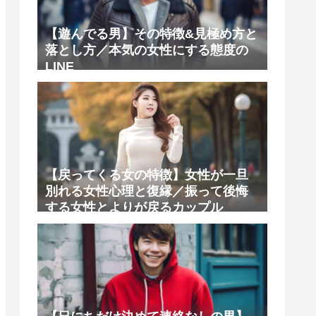
【遊んでる男】その特徴&見極め方と
落とし方／本気の女性にする態度の
LINE
【戻ってくる女の特徴】女性が一旦
別れる女性心理と復縁／振って後悔
する女性とよりが戻るカップル