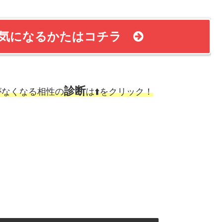
？気になるかたはコチラ
診断
がなくなる相性の
は⬆️をクリック！