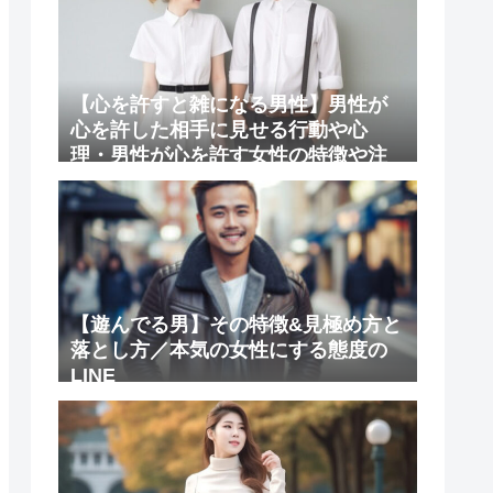
【心を許すと雑になる男性】男性が
心を許した相手に見せる行動や心
理・男性が心を許す女性の特徴や注
意点
【遊んでる男】その特徴&見極め方と
落とし方／本気の女性にする態度の
LINE