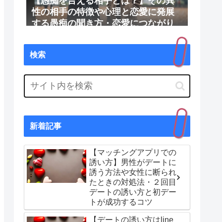
【愚痴を言える相手とは？】その異
性の相手の特徴や心理と恋愛に発展
する愚痴の聞き方・恋愛につながり
やすい理由
検索
新着記事
【マッチングアプリでの
誘い方】男性がデートに
誘う方法や女性に断られ
たときの対処法・２回目
デートの誘い方と初デー
トが成功するコツ
【デートの誘い方はline