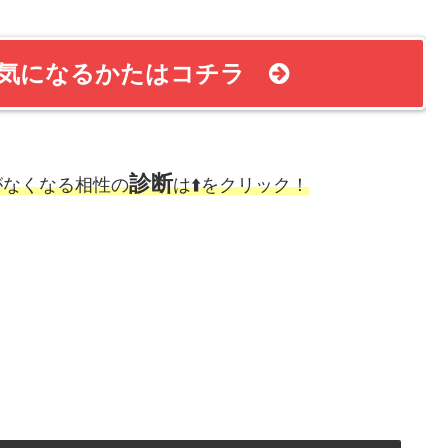
？気になるかたはコチラ
診断
がなくなる相性の
は⬆️をクリック！